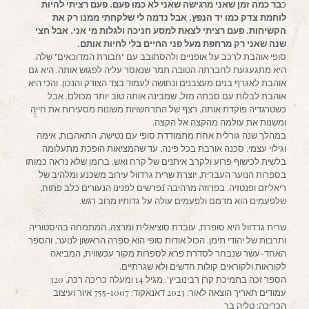
כ
בר כמה זמן שאני מרגישה שאני לא כמו פעם. פעם רציתי להיות
לוחמת צדק כמו יד הנפץ, אבל נדמה לי שלקחתי ממנו רק את
הקשיחות. פעם רציתי לצאת למסע חניכה ולגלות מי אני, אבל חצי
שנה שאני רק מרחפת מעל פני החיים בלי לחיות אותם.
סופי אוהבת לרכב על אופניים ולהסתובב עם "חבורת המדוכאים" שלה.
היא מתגעגעת לחברתה הטובה תמר שנאסר עליה לפגוש אותה. היא גם
אוהבת לאגרף בנים מעצבנים ונחושה לעמוד בצד הצודק והנכון. והכי היא
אוהבת לבלות עם סבתה מזל, שמבינה אותה טוב יותר מכולם. אבל
כשטרגדיה פוקדת אותה, רצף של התרחשויות משונות מסעירות את חייה
ומשנות את עולמה מהקצה אל הקצה.
במהלך שנה גורלית אחת מתמודדת סופי עם נטישה, התאהבות, אימה
וגילוי עצמי. סכנה אורבת בכל פינה, עד שהמציאות הופכת מתעלומה
בלשית לכישוף פרוע ולקרב איתנים של קרח ואש. ברומן שלא נראה כמותו
בספרות הנוער העברית, יוצרת שרית גרדוול עירוב משכנע ומלהיב של
ריאליזם ופנטזיה. בפרוזה מרהיבה נפרשים לפנינו הנעורים כלב פתוח,
שלפעמים הוא מדמם ולפעמים עולה על גדותיו מרוב רגש.
שרית גרדוול היא סופרת, עובדת סוציאלית ומרצה, המתמחה בהיסטוריה
ותרבות של יהודי תימן. הכול אודות סופי הוא ספרה הראשון לנוער, והספר
האחד-עשר שנבחר לסדרת פרא לספרות מקור עכשווית, המביאה
לקוראות ולקוראים קולות חדשים ולא שגרתיים.
הספר זכה בתמיכת קרן רבינוביץ'. מגיל 14 ומעלה כריכה רכה, 320
עמודים תאריך הוצאה לאור: 2023 דאנאקוד: 755-1007 איור ועיצוב
הכריכה: טליה בר