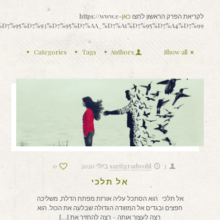
לקריאת הפרק הראשון לחצו
כאן
https://www.e-
%90%D7%95%D7%93%D7%95%D7%AA_%D7%A1%D7%95%D7%A4%D7%99
Categories
Tags
Authors
Show all
3 ביולי 2020
saritgradwohl
0
אל תלכי
אל תלכי הוא הסתכל עליה אורזת מפתח הדלת, משליכה
חפצים ובגדים אל המזוודה הגדולה שבלעה את הכול. הוא
רצה לעצור אותה – רצה להחזיר את
[…]