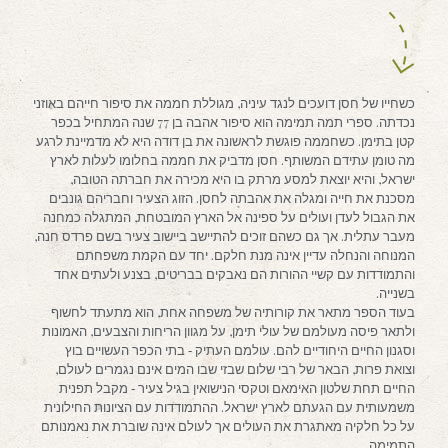
כשחייו של חסן דועכים לנגד עיניה, מגוללת חממה את סיפור חייהם באוזני
נכדתה. ספרי תמה תמימה הוא סיפור אהבה בן 77 שנה המתחיל בכפר
קטן בתימן. כשחממה פוגשת לראשונה את בן דודה היא לא מדמיינת לרגע
מה טומן עתידם המשותף. חסן מדביק את חממה בחלומו לעלות לארץ
ישראל, והיא יוצאת למסע מרתק בו היא מכירה את חברתה הטובה,
מסכנת את חייה ומגלה את אהבתה לחסן. הזוג הצעיר וחבריהם גונבים
את הגבול לעדן ועולים על ספינה אל הארץ המובטחת, המתגלה כמחנה
מעבר עתלית. אך גם כשהם זוכים להתיישב ביישוב צעיר בשם פרדס חנה,
המנוחה והנחלה עדיין אינה מנת חלקם. יחד עם הקמת משפחתם
והתמודדות עם קשיי ההורות הם נאבקים בבריטים, בצנע ולעתים אחד
בשנייה.
בעוד הספר מתאר את קורותיה של משפחה אחת, הוא מתעתד לחשוף
ולתאר פיסה מעולמם של עולי תימן, על מגוון הריחות והצבעים, האמונות
וסגנון החיים היחודיים להם. עולמם העתיק ‐ בתי הכפר העשויים בוץ
וצואת פרות, הבאר של רבי שלום שבזי שבו המים אינם נגמרים לעולם,
החיים תחת שלטון האימאם וטקסי הנישואין בגיל צעיר ‐ מקבל תפנית
משמעותית עם הגעתם לארץ ישראל. ההתמודדות עם הציונות החילונית
על כל חלקיה מאתגרת את העולים אך לעולם אינה שוברת את נאמנותם
התמימה.