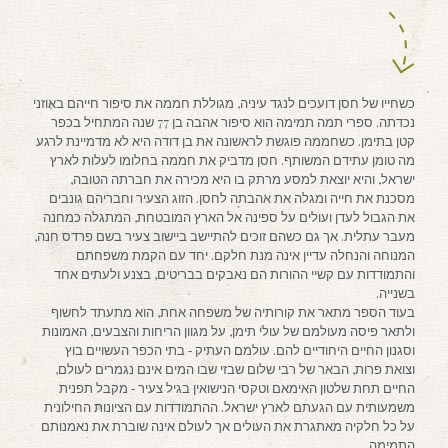
כשחייו של חסן דועכים לנגד עיניה, מגוללת חממה את סיפור חייהם באוזני
נכדתה. ספרי תמה תמימה הוא סיפור אהבה בן 77 שנה המתחיל בכפר
קטן בתימן. כשחממה פוגשת לראשונה את בן דודה היא לא מדמיינת לרגע
מה טומן עתידם המשותף. חסן מדביק את חממה בחלומו לעלות לארץ
ישראל, והיא יוצאת למסע מרתק בו היא מכירה את חברתה הטובה,
מסכנת את חייה ומגלה את אהבתה לחסן. הזוג הצעיר וחבריהם גונבים
את הגבול לעדן ועולים על ספינה אל הארץ המובטחת, המתגלה כמחנה
מעבר עתלית. אך גם כשהם זוכים להתיישב ביישוב צעיר בשם פרדס חנה,
המנוחה והנחלה עדיין אינה מנת חלקם. יחד עם הקמת משפחתם
והתמודדות עם קשיי ההורות הם נאבקים בבריטים, בצנע ולעתים אחד
בשנייה.
בעוד הספר מתאר את קורותיה של משפחה אחת, הוא מתעתד לחשוף
ולתאר פיסה מעולמם של עולי תימן, על מגוון הריחות והצבעים, האמונות
וסגנון החיים היחודיים להם. עולמם העתיק ‐ בתי הכפר העשויים בוץ
וצואת פרות, הבאר של רבי שלום שבזי שבו המים אינם נגמרים לעולם,
החיים תחת שלטון האימאם וטקסי הנישואין בגיל צעיר ‐ מקבל תפנית
משמעותית עם הגעתם לארץ ישראל. ההתמודדות עם הציונות החילונית
על כל חלקיה מאתגרת את העולים אך לעולם אינה שוברת את נאמנותם
התמימה.