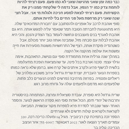
כ
בר כמה זמן שאני מרגישה שאני לא כמו פעם. פעם רציתי להיות
לוחמת צדק כמו יד הנפץ, אבל נדמה לי שלקחתי ממנו רק את
הקשיחות. פעם רציתי לצאת למסע חניכה ולגלות מי אני, אבל חצי
שנה שאני רק מרחפת מעל פני החיים בלי לחיות אותם.
סופי אוהבת לרכב על אופניים ולהסתובב עם "חבורת המדוכאים" שלה.
היא מתגעגעת לחברתה הטובה תמר שנאסר עליה לפגוש אותה. היא גם
אוהבת לאגרף בנים מעצבנים ונחושה לעמוד בצד הצודק והנכון. והכי היא
אוהבת לבלות עם סבתה מזל, שמבינה אותה טוב יותר מכולם. אבל
כשטרגדיה פוקדת אותה, רצף של התרחשויות משונות מסעירות את חייה
ומשנות את עולמה מהקצה אל הקצה.
במהלך שנה גורלית אחת מתמודדת סופי עם נטישה, התאהבות, אימה
וגילוי עצמי. סכנה אורבת בכל פינה, עד שהמציאות הופכת מתעלומה
בלשית לכישוף פרוע ולקרב איתנים של קרח ואש. ברומן שלא נראה כמותו
בספרות הנוער העברית, יוצרת שרית גרדוול עירוב משכנע ומלהיב של
ריאליזם ופנטזיה. בפרוזה מרהיבה נפרשים לפנינו הנעורים כלב פתוח,
שלפעמים הוא מדמם ולפעמים עולה על גדותיו מרוב רגש.
שרית גרדוול היא סופרת, עובדת סוציאלית ומרצה, המתמחה בהיסטוריה
ותרבות של יהודי תימן. הכול אודות סופי הוא ספרה הראשון לנוער, והספר
האחד-עשר שנבחר לסדרת פרא לספרות מקור עכשווית, המביאה
לקוראות ולקוראים קולות חדשים ולא שגרתיים.
הספר זכה בתמיכת קרן רבינוביץ'. מגיל 14 ומעלה כריכה רכה, 320
עמודים תאריך הוצאה לאור: 2023 דאנאקוד: 755-1007 איור ועיצוב
הכריכה: טליה בר