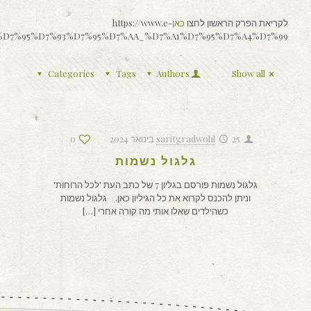
לקריאת הפרק הראשון לחצו
כאן
https://www.e-
%90%D7%95%D7%93%D7%95%D7%AA_%D7%A1%D7%95%D7%A4%D7%99
Categories
Tags
Authors
Show all
25 בינואר 2024
saritgradwohl
0
גלגול נשמות
גלגול נשמות פורסם בגליון 7 של כתב העת 'לכל הרוחות'
וניתן להכנס לקרוא את כל הגיליון כאן. גלגול נשמות
כשהילדים שאלו אותי מה קורה אחרי
[…]