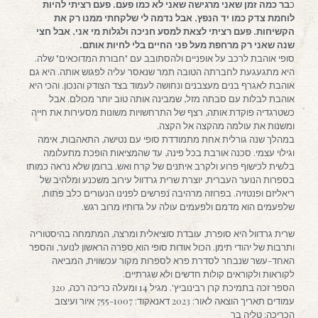
כ
בר כמה זמן שאני מרגישה שאני לא כמו פעם. פעם רציתי להיות
לוחמת צדק כמו יד הנפץ, אבל נדמה לי שלקחתי ממנו רק את
הקשיחות. פעם רציתי לצאת למסע חניכה ולגלות מי אני, אבל חצי
שנה שאני רק מרחפת מעל פני החיים בלי לחיות אותם.
סופי אוהבת לרכב על אופניים ולהסתובב עם "חבורת המדוכאים" שלה.
היא מתגעגעת לחברתה הטובה תמר שנאסר עליה לפגוש אותה. היא גם
אוהבת לאגרף בנים מעצבנים ונחושה לעמוד בצד הצודק והנכון. והכי היא
אוהבת לבלות עם סבתה מזל, שמבינה אותה טוב יותר מכולם. אבל
כשטרגדיה פוקדת אותה, רצף של התרחשויות משונות מסעירות את חייה
ומשנות את עולמה מהקצה אל הקצה.
במהלך שנה גורלית אחת מתמודדת סופי עם נטישה, התאהבות, אימה
וגילוי עצמי. סכנה אורבת בכל פינה, עד שהמציאות הופכת מתעלומה
בלשית לכישוף פרוע ולקרב איתנים של קרח ואש. ברומן שלא נראה כמותו
בספרות הנוער העברית, יוצרת שרית גרדוול עירוב משכנע ומלהיב של
ריאליזם ופנטזיה. בפרוזה מרהיבה נפרשים לפנינו הנעורים כלב פתוח,
שלפעמים הוא מדמם ולפעמים עולה על גדותיו מרוב רגש.
שרית גרדוול היא סופרת, עובדת סוציאלית ומרצה, המתמחה בהיסטוריה
ותרבות של יהודי תימן. הכול אודות סופי הוא ספרה הראשון לנוער, והספר
האחד-עשר שנבחר לסדרת פרא לספרות מקור עכשווית, המביאה
לקוראות ולקוראים קולות חדשים ולא שגרתיים.
הספר זכה בתמיכת קרן רבינוביץ'. מגיל 14 ומעלה כריכה רכה, 320
עמודים תאריך הוצאה לאור: 2023 דאנאקוד: 755-1007 איור ועיצוב
הכריכה: טליה בר