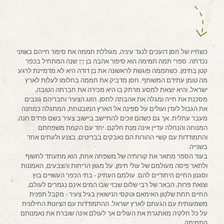
כשחייו של חסן דועכים לנגד עיניה, מגוללת חממה את סיפור חייהם באוזני
נכדתה. ספרי תמה תמימה הוא סיפור אהבה בן 77 שנה המתחיל בכפר
קטן בתימן. כשחממה פוגשת לראשונה את בן דודה היא לא מדמיינת לרגע
מה טומן עתידם המשותף. חסן מדביק את חממה בחלומו לעלות לארץ
ישראל, והיא יוצאת למסע מרתק בו היא מכירה את חברתה הטובה,
מסכנת את חייה ומגלה את אהבתה לחסן. הזוג הצעיר וחבריהם גונבים
את הגבול לעדן ועולים על ספינה אל הארץ המובטחת, המתגלה כמחנה
מעבר עתלית. אך גם כשהם זוכים להתיישב ביישוב צעיר בשם פרדס חנה,
המנוחה והנחלה עדיין אינה מנת חלקם. יחד עם הקמת משפחתם
והתמודדות עם קשיי ההורות הם נאבקים בבריטים, בצנע ולעתים אחד
בשנייה.
בעוד הספר מתאר את קורותיה של משפחה אחת, הוא מתעתד לחשוף
ולתאר פיסה מעולמם של עולי תימן, על מגוון הריחות והצבעים, האמונות
וסגנון החיים היחודיים להם. עולמם העתיק ‐ בתי הכפר העשויים בוץ
וצואת פרות, הבאר של רבי שלום שבזי שבו המים אינם נגמרים לעולם,
החיים תחת שלטון האימאם וטקסי הנישואין בגיל צעיר ‐ מקבל תפנית
משמעותית עם הגעתם לארץ ישראל. ההתמודדות עם הציונות החילונית
על כל חלקיה מאתגרת את העולים אך לעולם אינה שוברת את נאמנותם
התמימה.