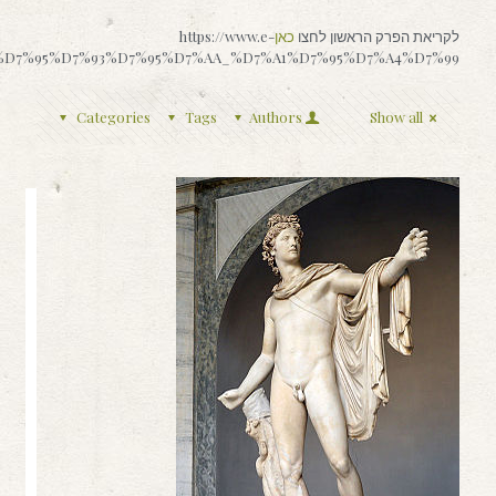
לקריאת הפרק הראשון לחצו
כאן
https://www.e-
%90%D7%95%D7%93%D7%95%D7%AA_%D7%A1%D7%95%D7%A4%D7%99
Categories
Tags
Authors
Show all