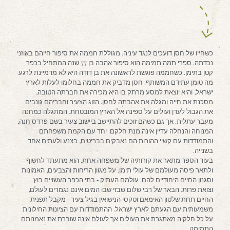
כשחייו של חסן דועכים לנגד עיניה, מגוללת חממה את סיפור חייהם באוזני
נכדתה. ספרי תמה תמימה הוא סיפור אהבה בן 77 שנה המתחיל בכפר
קטן בתימן. כשחממה פוגשת לראשונה את בן דודה היא לא מדמיינת לרגע
מה טומן עתידם המשותף. חסן מדביק את חממה בחלומו לעלות לארץ
ישראל, והיא יוצאת למסע מרתק בו היא מכירה את חברתה הטובה,
מסכנת את חייה ומגלה את אהבתה לחסן. הזוג הצעיר וחבריהם גונבים
את הגבול לעדן ועולים על ספינה אל הארץ המובטחת, המתגלה כמחנה
מעבר עתלית. אך גם כשהם זוכים להתיישב ביישוב צעיר בשם פרדס חנה,
המנוחה והנחלה עדיין אינה מנת חלקם. יחד עם הקמת משפחתם
והתמודדות עם קשיי ההורות הם נאבקים בבריטים, בצנע ולעתים אחד
בשנייה.
בעוד הספר מתאר את קורותיה של משפחה אחת, הוא מתעתד לחשוף
ולתאר פיסה מעולמם של עולי תימן, על מגוון הריחות והצבעים, האמונות
וסגנון החיים היחודיים להם. עולמם העתיק ‐ בתי הכפר העשויים בוץ
וצואת פרות, הבאר של רבי שלום שבזי שבו המים אינם נגמרים לעולם,
החיים תחת שלטון האימאם וטקסי הנישואין בגיל צעיר ‐ מקבל תפנית
משמעותית עם הגעתם לארץ ישראל. ההתמודדות עם הציונות החילונית
על כל חלקיה מאתגרת את העולים אך לעולם אינה שוברת את נאמנותם
התמימה.