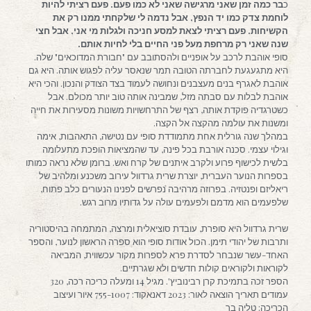
כ
בר כמה זמן שאני מרגישה שאני לא כמו פעם. פעם רציתי להיות
לוחמת צדק כמו יד הנפץ, אבל נדמה לי שלקחתי ממנו רק את
הקשיחות. פעם רציתי לצאת למסע חניכה ולגלות מי אני, אבל חצי
שנה שאני רק מרחפת מעל פני החיים בלי לחיות אותם.
סופי אוהבת לרכב על אופניים ולהסתובב עם "חבורת המדוכאים" שלה.
היא מתגעגעת לחברתה הטובה תמר שנאסר עליה לפגוש אותה. היא גם
אוהבת לאגרף בנים מעצבנים ונחושה לעמוד בצד הצודק והנכון. והכי היא
אוהבת לבלות עם סבתה מזל, שמבינה אותה טוב יותר מכולם. אבל
כשטרגדיה פוקדת אותה, רצף של התרחשויות משונות מסעירות את חייה
ומשנות את עולמה מהקצה אל הקצה.
במהלך שנה גורלית אחת מתמודדת סופי עם נטישה, התאהבות, אימה
וגילוי עצמי. סכנה אורבת בכל פינה, עד שהמציאות הופכת מתעלומה
בלשית לכישוף פרוע ולקרב איתנים של קרח ואש. ברומן שלא נראה כמותו
בספרות הנוער העברית, יוצרת שרית גרדוול עירוב משכנע ומלהיב של
ריאליזם ופנטזיה. בפרוזה מרהיבה נפרשים לפנינו הנעורים כלב פתוח,
שלפעמים הוא מדמם ולפעמים עולה על גדותיו מרוב רגש.
שרית גרדוול היא סופרת, עובדת סוציאלית ומרצה, המתמחה בהיסטוריה
ותרבות של יהודי תימן. הכול אודות סופי הוא ספרה הראשון לנוער, והספר
האחד-עשר שנבחר לסדרת פרא לספרות מקור עכשווית, המביאה
לקוראות ולקוראים קולות חדשים ולא שגרתיים.
הספר זכה בתמיכת קרן רבינוביץ'. מגיל 14 ומעלה כריכה רכה, 320
עמודים תאריך הוצאה לאור: 2023 דאנאקוד: 755-1007 איור ועיצוב
הכריכה: טליה בר