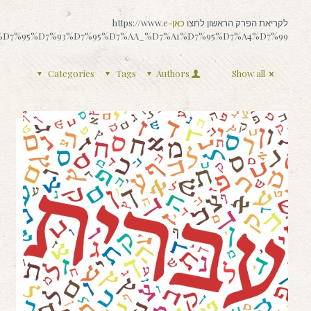
לקריאת הפרק הראשון לחצו
כאן
https://www.e-
%90%D7%95%D7%93%D7%95%D7%AA_%D7%A1%D7%95%D7%A4%D7%99
Categories
Tags
Authors
Show all