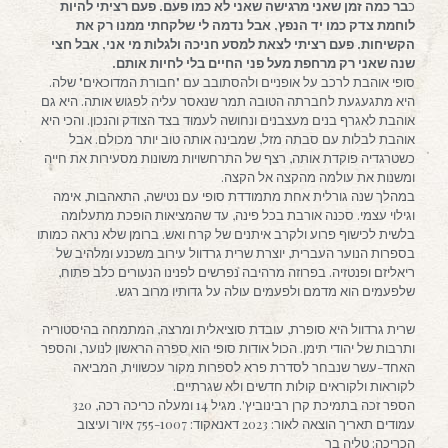
כ
בר כמה זמן שאני מרגישה שאני לא כמו פעם. פעם רציתי להיות
לוחמת צדק כמו יד הנפץ, אבל נדמה לי שלקחתי ממנו רק את
הקשיחות. פעם רציתי לצאת למסע חניכה ולגלות מי אני, אבל חצי
שנה שאני רק מרחפת מעל פני החיים בלי לחיות אותם.
סופי אוהבת לרכב על אופניים ולהסתובב עם "חבורת המדוכאים" שלה.
היא מתגעגעת לחברתה הטובה תמר שנאסר עליה לפגוש אותה. היא גם
אוהבת לאגרף בנים מעצבנים ונחושה לעמוד בצד הצודק והנכון. והכי היא
אוהבת לבלות עם סבתה מזל, שמבינה אותה טוב יותר מכולם. אבל
כשטרגדיה פוקדת אותה, רצף של התרחשויות משונות מסעירות את חייה
ומשנות את עולמה מהקצה אל הקצה.
במהלך שנה גורלית אחת מתמודדת סופי עם נטישה, התאהבות, אימה
וגילוי עצמי. סכנה אורבת בכל פינה, עד שהמציאות הופכת מתעלומה
בלשית לכישוף פרוע ולקרב איתנים של קרח ואש. ברומן שלא נראה כמותו
בספרות הנוער העברית, יוצרת שרית גרדוול עירוב משכנע ומלהיב של
ריאליזם ופנטזיה. בפרוזה מרהיבה נפרשים לפנינו הנעורים כלב פתוח,
שלפעמים הוא מדמם ולפעמים עולה על גדותיו מרוב רגש.
שרית גרדוול היא סופרת, עובדת סוציאלית ומרצה, המתמחה בהיסטוריה
ותרבות של יהודי תימן. הכול אודות סופי הוא ספרה הראשון לנוער, והספר
האחד-עשר שנבחר לסדרת פרא לספרות מקור עכשווית, המביאה
לקוראות ולקוראים קולות חדשים ולא שגרתיים.
הספר זכה בתמיכת קרן רבינוביץ'. מגיל 14 ומעלה כריכה רכה, 320
עמודים תאריך הוצאה לאור: 2023 דאנאקוד: 755-1007 איור ועיצוב
הכריכה: טליה בר