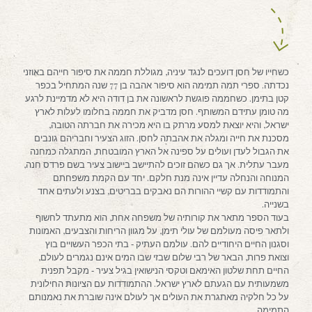
כשחייו של חסן דועכים לנגד עיניה, מגוללת חממה את סיפור חייהם באוזני
נכדתה. ספרי תמה תמימה הוא סיפור אהבה בן 77 שנה המתחיל בכפר
קטן בתימן. כשחממה פוגשת לראשונה את בן דודה היא לא מדמיינת לרגע
מה טומן עתידם המשותף. חסן מדביק את חממה בחלומו לעלות לארץ
ישראל, והיא יוצאת למסע מרתק בו היא מכירה את חברתה הטובה,
מסכנת את חייה ומגלה את אהבתה לחסן. הזוג הצעיר וחבריהם גונבים
את הגבול לעדן ועולים על ספינה אל הארץ המובטחת, המתגלה כמחנה
מעבר עתלית. אך גם כשהם זוכים להתיישב ביישוב צעיר בשם פרדס חנה,
המנוחה והנחלה עדיין אינה מנת חלקם. יחד עם הקמת משפחתם
והתמודדות עם קשיי ההורות הם נאבקים בבריטים, בצנע ולעתים אחד
בשנייה.
בעוד הספר מתאר את קורותיה של משפחה אחת, הוא מתעתד לחשוף
ולתאר פיסה מעולמם של עולי תימן, על מגוון הריחות והצבעים, האמונות
וסגנון החיים היחודיים להם. עולמם העתיק ‐ בתי הכפר העשויים בוץ
וצואת פרות, הבאר של רבי שלום שבזי שבו המים אינם נגמרים לעולם,
החיים תחת שלטון האימאם וטקסי הנישואין בגיל צעיר ‐ מקבל תפנית
משמעותית עם הגעתם לארץ ישראל. ההתמודדות עם הציונות החילונית
על כל חלקיה מאתגרת את העולים אך לעולם אינה שוברת את נאמנותם
התמימה.