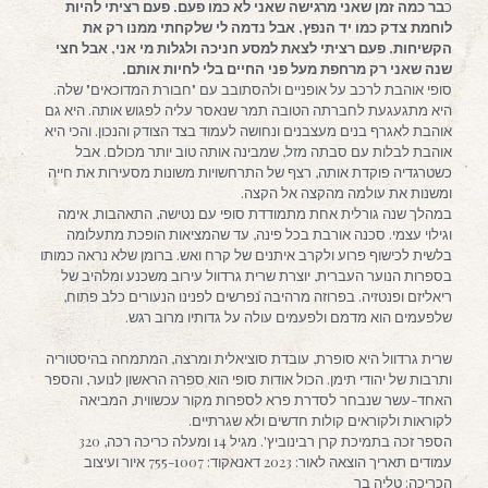
כ
בר כמה זמן שאני מרגישה שאני לא כמו פעם. פעם רציתי להיות
לוחמת צדק כמו יד הנפץ, אבל נדמה לי שלקחתי ממנו רק את
הקשיחות. פעם רציתי לצאת למסע חניכה ולגלות מי אני, אבל חצי
שנה שאני רק מרחפת מעל פני החיים בלי לחיות אותם.
סופי אוהבת לרכב על אופניים ולהסתובב עם "חבורת המדוכאים" שלה.
היא מתגעגעת לחברתה הטובה תמר שנאסר עליה לפגוש אותה. היא גם
אוהבת לאגרף בנים מעצבנים ונחושה לעמוד בצד הצודק והנכון. והכי היא
אוהבת לבלות עם סבתה מזל, שמבינה אותה טוב יותר מכולם. אבל
כשטרגדיה פוקדת אותה, רצף של התרחשויות משונות מסעירות את חייה
ומשנות את עולמה מהקצה אל הקצה.
במהלך שנה גורלית אחת מתמודדת סופי עם נטישה, התאהבות, אימה
וגילוי עצמי. סכנה אורבת בכל פינה, עד שהמציאות הופכת מתעלומה
בלשית לכישוף פרוע ולקרב איתנים של קרח ואש. ברומן שלא נראה כמותו
בספרות הנוער העברית, יוצרת שרית גרדוול עירוב משכנע ומלהיב של
ריאליזם ופנטזיה. בפרוזה מרהיבה נפרשים לפנינו הנעורים כלב פתוח,
שלפעמים הוא מדמם ולפעמים עולה על גדותיו מרוב רגש.
שרית גרדוול היא סופרת, עובדת סוציאלית ומרצה, המתמחה בהיסטוריה
ותרבות של יהודי תימן. הכול אודות סופי הוא ספרה הראשון לנוער, והספר
האחד-עשר שנבחר לסדרת פרא לספרות מקור עכשווית, המביאה
לקוראות ולקוראים קולות חדשים ולא שגרתיים.
הספר זכה בתמיכת קרן רבינוביץ'. מגיל 14 ומעלה כריכה רכה, 320
עמודים תאריך הוצאה לאור: 2023 דאנאקוד: 755-1007 איור ועיצוב
הכריכה: טליה בר