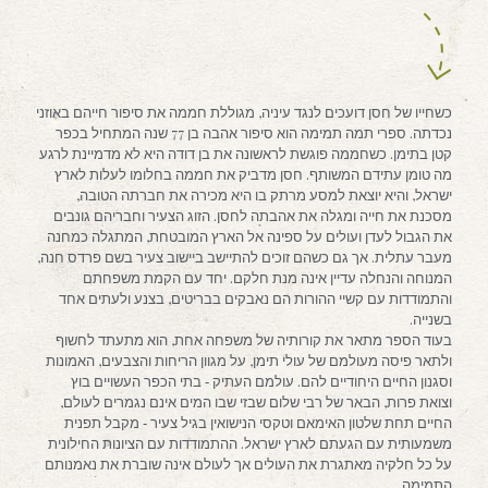
כשחייו של חסן דועכים לנגד עיניה, מגוללת חממה את סיפור חייהם באוזני
נכדתה. ספרי תמה תמימה הוא סיפור אהבה בן 77 שנה המתחיל בכפר
קטן בתימן. כשחממה פוגשת לראשונה את בן דודה היא לא מדמיינת לרגע
מה טומן עתידם המשותף. חסן מדביק את חממה בחלומו לעלות לארץ
ישראל, והיא יוצאת למסע מרתק בו היא מכירה את חברתה הטובה,
מסכנת את חייה ומגלה את אהבתה לחסן. הזוג הצעיר וחבריהם גונבים
את הגבול לעדן ועולים על ספינה אל הארץ המובטחת, המתגלה כמחנה
מעבר עתלית. אך גם כשהם זוכים להתיישב ביישוב צעיר בשם פרדס חנה,
המנוחה והנחלה עדיין אינה מנת חלקם. יחד עם הקמת משפחתם
והתמודדות עם קשיי ההורות הם נאבקים בבריטים, בצנע ולעתים אחד
בשנייה.
בעוד הספר מתאר את קורותיה של משפחה אחת, הוא מתעתד לחשוף
ולתאר פיסה מעולמם של עולי תימן, על מגוון הריחות והצבעים, האמונות
וסגנון החיים היחודיים להם. עולמם העתיק ‐ בתי הכפר העשויים בוץ
וצואת פרות, הבאר של רבי שלום שבזי שבו המים אינם נגמרים לעולם,
החיים תחת שלטון האימאם וטקסי הנישואין בגיל צעיר ‐ מקבל תפנית
משמעותית עם הגעתם לארץ ישראל. ההתמודדות עם הציונות החילונית
על כל חלקיה מאתגרת את העולים אך לעולם אינה שוברת את נאמנותם
התמימה.