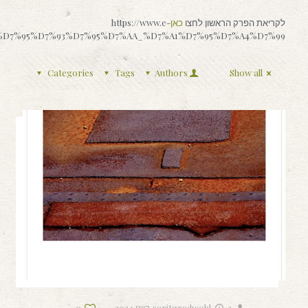
לקריאת הפרק הראשון לחצו
כאן
https://www.e-
%90%D7%95%D7%93%D7%95%D7%AA_%D7%A1%D7%95%D7%A4%D7%99
Categories
Tags
Authors
Show all
3 ביוני 2024
saritgradwohl
0