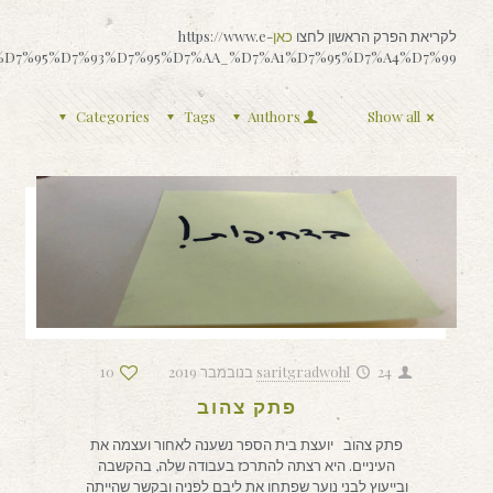
לקריאת הפרק הראשון לחצו
כאן
https://www.e-
%90%D7%95%D7%93%D7%95%D7%AA_%D7%A1%D7%95%D7%A4%D7%99
Categories
Tags
Authors
Show all
24 בנובמבר 2019
saritgradwohl
10
פתק צהוב
פתק צהוב יועצת בית הספר נשענה לאחור ועצמה את
העיניים. היא רצתה להתרכז בעבודה שלה, בהקשבה
ובייעוץ לבני נוער שפתחו את ליבם לפניה ובקשר שהייתה