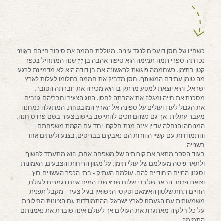
כשחייו של חסן דועכים לנגד עיניה, מגוללת חממה את סיפור חייהם באוזני
נכדתה. ספרי תמה תמימה הוא סיפור אהבה בן 77 שנה המתחיל בכפר
קטן בתימן. כשחממה פוגשת לראשונה את בן דודה היא לא מדמיינת לרגע
מה טומן עתידם המשותף. חסן מדביק את חממה בחלומו לעלות לארץ
ישראל, והיא יוצאת למסע מרתק בו היא מכירה את חברתה הטובה,
מסכנת את חייה ומגלה את אהבתה לחסן. הזוג הצעיר וחבריהם גונבים
את הגבול לעדן ועולים על ספינה אל הארץ המובטחת, המתגלה כמחנה
מעבר עתלית. אך גם כשהם זוכים להתיישב ביישוב צעיר בשם פרדס חנה,
המנוחה והנחלה עדיין אינה מנת חלקם. יחד עם הקמת משפחתם
והתמודדות עם קשיי ההורות הם נאבקים בבריטים, בצנע ולעתים אחד
בשנייה.
בעוד הספר מתאר את קורותיה של משפחה אחת, הוא מתעתד לחשוף
ולתאר פיסה מעולמם של עולי תימן, על מגוון הריחות והצבעים, האמונות
וסגנון החיים היחודיים להם. עולמם העתיק ‐ בתי הכפר העשויים בוץ
וצואת פרות, הבאר של רבי שלום שבזי שבו המים אינם נגמרים לעולם,
החיים תחת שלטון האימאם וטקסי הנישואין בגיל צעיר ‐ מקבל תפנית
משמעותית עם הגעתם לארץ ישראל. ההתמודדות עם הציונות החילונית
על כל חלקיה מאתגרת את העולים אך לעולם אינה שוברת את נאמנותם
התמימה.