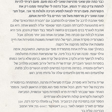
כ
בר כמה זמן שאני מרגישה שאני לא כמו פעם. פעם רציתי להיות
לוחמת צדק כמו יד הנפץ, אבל נדמה לי שלקחתי ממנו רק את
הקשיחות. פעם רציתי לצאת למסע חניכה ולגלות מי אני, אבל חצי
שנה שאני רק מרחפת מעל פני החיים בלי לחיות אותם.
סופי אוהבת לרכב על אופניים ולהסתובב עם "חבורת המדוכאים" שלה.
היא מתגעגעת לחברתה הטובה תמר שנאסר עליה לפגוש אותה. היא גם
אוהבת לאגרף בנים מעצבנים ונחושה לעמוד בצד הצודק והנכון. והכי היא
אוהבת לבלות עם סבתה מזל, שמבינה אותה טוב יותר מכולם. אבל
כשטרגדיה פוקדת אותה, רצף של התרחשויות משונות מסעירות את חייה
ומשנות את עולמה מהקצה אל הקצה.
במהלך שנה גורלית אחת מתמודדת סופי עם נטישה, התאהבות, אימה
וגילוי עצמי. סכנה אורבת בכל פינה, עד שהמציאות הופכת מתעלומה
בלשית לכישוף פרוע ולקרב איתנים של קרח ואש. ברומן שלא נראה כמותו
בספרות הנוער העברית, יוצרת שרית גרדוול עירוב משכנע ומלהיב של
ריאליזם ופנטזיה. בפרוזה מרהיבה נפרשים לפנינו הנעורים כלב פתוח,
שלפעמים הוא מדמם ולפעמים עולה על גדותיו מרוב רגש.
שרית גרדוול היא סופרת, עובדת סוציאלית ומרצה, המתמחה בהיסטוריה
ותרבות של יהודי תימן. הכול אודות סופי הוא ספרה הראשון לנוער, והספר
האחד-עשר שנבחר לסדרת פרא לספרות מקור עכשווית, המביאה
לקוראות ולקוראים קולות חדשים ולא שגרתיים.
הספר זכה בתמיכת קרן רבינוביץ'. מגיל 14 ומעלה כריכה רכה, 320
עמודים תאריך הוצאה לאור: 2023 דאנאקוד: 755-1007 איור ועיצוב
הכריכה: טליה בר