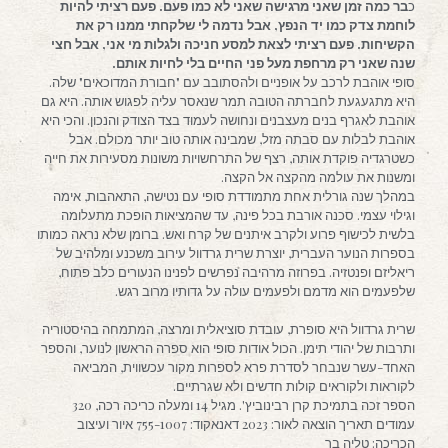
כ
בר כמה זמן שאני מרגישה שאני לא כמו פעם. פעם רציתי להיות
לוחמת צדק כמו יד הנפץ, אבל נדמה לי שלקחתי ממנו רק את
הקשיחות. פעם רציתי לצאת למסע חניכה ולגלות מי אני, אבל חצי
שנה שאני רק מרחפת מעל פני החיים בלי לחיות אותם.
סופי אוהבת לרכב על אופניים ולהסתובב עם "חבורת המדוכאים" שלה.
היא מתגעגעת לחברתה הטובה תמר שנאסר עליה לפגוש אותה. היא גם
אוהבת לאגרף בנים מעצבנים ונחושה לעמוד בצד הצודק והנכון. והכי היא
אוהבת לבלות עם סבתה מזל, שמבינה אותה טוב יותר מכולם. אבל
כשטרגדיה פוקדת אותה, רצף של התרחשויות משונות מסעירות את חייה
ומשנות את עולמה מהקצה אל הקצה.
במהלך שנה גורלית אחת מתמודדת סופי עם נטישה, התאהבות, אימה
וגילוי עצמי. סכנה אורבת בכל פינה, עד שהמציאות הופכת מתעלומה
בלשית לכישוף פרוע ולקרב איתנים של קרח ואש. ברומן שלא נראה כמותו
בספרות הנוער העברית, יוצרת שרית גרדוול עירוב משכנע ומלהיב של
ריאליזם ופנטזיה. בפרוזה מרהיבה נפרשים לפנינו הנעורים כלב פתוח,
שלפעמים הוא מדמם ולפעמים עולה על גדותיו מרוב רגש.
שרית גרדוול היא סופרת, עובדת סוציאלית ומרצה, המתמחה בהיסטוריה
ותרבות של יהודי תימן. הכול אודות סופי הוא ספרה הראשון לנוער, והספר
האחד-עשר שנבחר לסדרת פרא לספרות מקור עכשווית, המביאה
לקוראות ולקוראים קולות חדשים ולא שגרתיים.
הספר זכה בתמיכת קרן רבינוביץ'. מגיל 14 ומעלה כריכה רכה, 320
עמודים תאריך הוצאה לאור: 2023 דאנאקוד: 755-1007 איור ועיצוב
הכריכה: טליה בר