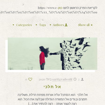
לקריאת הפרק הראשון לחצו
כאן
https://www.e-
%90%D7%95%D7%93%D7%95%D7%AA_%D7%A1%D7%95%D7%A4%D7%99
Categories
Tags
Authors
Show all
3 ביולי 2020
saritgradwohl
0
אל תלכי
אל תלכי הוא הסתכל עליה אורזת מפתח הדלת, משליכה
חפצים ובגדים אל המזוודה הגדולה שבלעה את הכול. הוא
רצה לעצור אותה – רצה להחזיר את
[…]