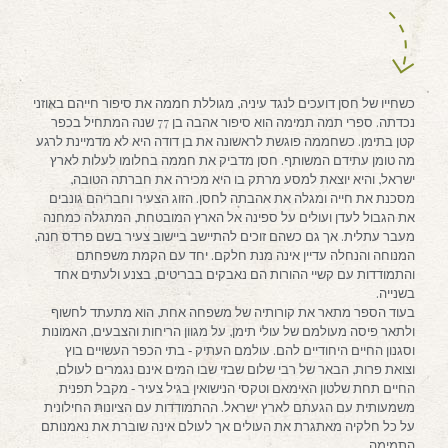
כשחייו של חסן דועכים לנגד עיניה, מגוללת חממה את סיפור חייהם באוזני
נכדתה. ספרי תמה תמימה הוא סיפור אהבה בן 77 שנה המתחיל בכפר
קטן בתימן. כשחממה פוגשת לראשונה את בן דודה היא לא מדמיינת לרגע
מה טומן עתידם המשותף. חסן מדביק את חממה בחלומו לעלות לארץ
ישראל, והיא יוצאת למסע מרתק בו היא מכירה את חברתה הטובה,
מסכנת את חייה ומגלה את אהבתה לחסן. הזוג הצעיר וחבריהם גונבים
את הגבול לעדן ועולים על ספינה אל הארץ המובטחת, המתגלה כמחנה
מעבר עתלית. אך גם כשהם זוכים להתיישב ביישוב צעיר בשם פרדס חנה,
המנוחה והנחלה עדיין אינה מנת חלקם. יחד עם הקמת משפחתם
והתמודדות עם קשיי ההורות הם נאבקים בבריטים, בצנע ולעתים אחד
בשנייה.
בעוד הספר מתאר את קורותיה של משפחה אחת, הוא מתעתד לחשוף
ולתאר פיסה מעולמם של עולי תימן, על מגוון הריחות והצבעים, האמונות
וסגנון החיים היחודיים להם. עולמם העתיק ‐ בתי הכפר העשויים בוץ
וצואת פרות, הבאר של רבי שלום שבזי שבו המים אינם נגמרים לעולם,
החיים תחת שלטון האימאם וטקסי הנישואין בגיל צעיר ‐ מקבל תפנית
משמעותית עם הגעתם לארץ ישראל. ההתמודדות עם הציונות החילונית
על כל חלקיה מאתגרת את העולים אך לעולם אינה שוברת את נאמנותם
התמימה.