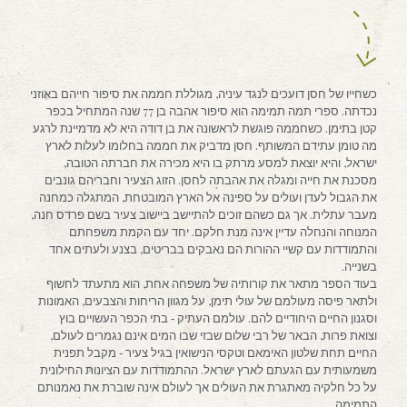
כשחייו של חסן דועכים לנגד עיניה, מגוללת חממה את סיפור חייהם באוזני
נכדתה. ספרי תמה תמימה הוא סיפור אהבה בן 77 שנה המתחיל בכפר
קטן בתימן. כשחממה פוגשת לראשונה את בן דודה היא לא מדמיינת לרגע
מה טומן עתידם המשותף. חסן מדביק את חממה בחלומו לעלות לארץ
ישראל, והיא יוצאת למסע מרתק בו היא מכירה את חברתה הטובה,
מסכנת את חייה ומגלה את אהבתה לחסן. הזוג הצעיר וחבריהם גונבים
את הגבול לעדן ועולים על ספינה אל הארץ המובטחת, המתגלה כמחנה
מעבר עתלית. אך גם כשהם זוכים להתיישב ביישוב צעיר בשם פרדס חנה,
המנוחה והנחלה עדיין אינה מנת חלקם. יחד עם הקמת משפחתם
והתמודדות עם קשיי ההורות הם נאבקים בבריטים, בצנע ולעתים אחד
בשנייה.
בעוד הספר מתאר את קורותיה של משפחה אחת, הוא מתעתד לחשוף
ולתאר פיסה מעולמם של עולי תימן, על מגוון הריחות והצבעים, האמונות
וסגנון החיים היחודיים להם. עולמם העתיק ‐ בתי הכפר העשויים בוץ
וצואת פרות, הבאר של רבי שלום שבזי שבו המים אינם נגמרים לעולם,
החיים תחת שלטון האימאם וטקסי הנישואין בגיל צעיר ‐ מקבל תפנית
משמעותית עם הגעתם לארץ ישראל. ההתמודדות עם הציונות החילונית
על כל חלקיה מאתגרת את העולים אך לעולם אינה שוברת את נאמנותם
התמימה.