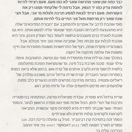
כ
בר כמה זמן שאני מרגישה שאני לא כמו פעם. פעם רציתי להיות
לוחמת צדק כמו יד הנפץ, אבל נדמה לי שלקחתי ממנו רק את
הקשיחות. פעם רציתי לצאת למסע חניכה ולגלות מי אני, אבל חצי
שנה שאני רק מרחפת מעל פני החיים בלי לחיות אותם.
סופי אוהבת לרכב על אופניים ולהסתובב עם "חבורת המדוכאים" שלה.
היא מתגעגעת לחברתה הטובה תמר שנאסר עליה לפגוש אותה. היא גם
אוהבת לאגרף בנים מעצבנים ונחושה לעמוד בצד הצודק והנכון. והכי היא
אוהבת לבלות עם סבתה מזל, שמבינה אותה טוב יותר מכולם. אבל
כשטרגדיה פוקדת אותה, רצף של התרחשויות משונות מסעירות את חייה
ומשנות את עולמה מהקצה אל הקצה.
במהלך שנה גורלית אחת מתמודדת סופי עם נטישה, התאהבות, אימה
וגילוי עצמי. סכנה אורבת בכל פינה, עד שהמציאות הופכת מתעלומה
בלשית לכישוף פרוע ולקרב איתנים של קרח ואש. ברומן שלא נראה כמותו
בספרות הנוער העברית, יוצרת שרית גרדוול עירוב משכנע ומלהיב של
ריאליזם ופנטזיה. בפרוזה מרהיבה נפרשים לפנינו הנעורים כלב פתוח,
שלפעמים הוא מדמם ולפעמים עולה על גדותיו מרוב רגש.
שרית גרדוול היא סופרת, עובדת סוציאלית ומרצה, המתמחה בהיסטוריה
ותרבות של יהודי תימן. הכול אודות סופי הוא ספרה הראשון לנוער, והספר
האחד-עשר שנבחר לסדרת פרא לספרות מקור עכשווית, המביאה
לקוראות ולקוראים קולות חדשים ולא שגרתיים.
הספר זכה בתמיכת קרן רבינוביץ'. מגיל 14 ומעלה כריכה רכה, 320
עמודים תאריך הוצאה לאור: 2023 דאנאקוד: 755-1007 איור ועיצוב
הכריכה: טליה בר