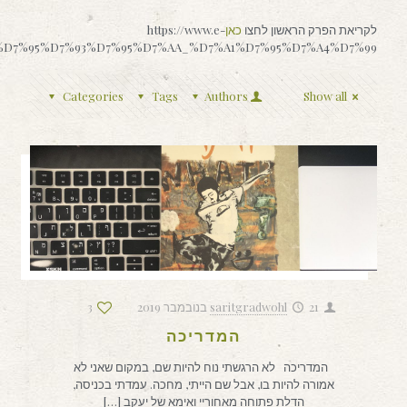
לקריאת הפרק הראשון לחצו
כאן
https://www.e-
%90%D7%95%D7%93%D7%95%D7%AA_%D7%A1%D7%95%D7%A4%D7%99
Categories
Tags
Authors
Show all
21 בנובמבר 2019
saritgradwohl
3
המדריכה
המדריכה לא הרגשתי נוח להיות שם, במקום שאני לא
אמורה להיות בו, אבל שם הייתי, מחכה. עמדתי בכניסה,
הדלת פתוחה מאחוריי ואימא של יעקב
[…]