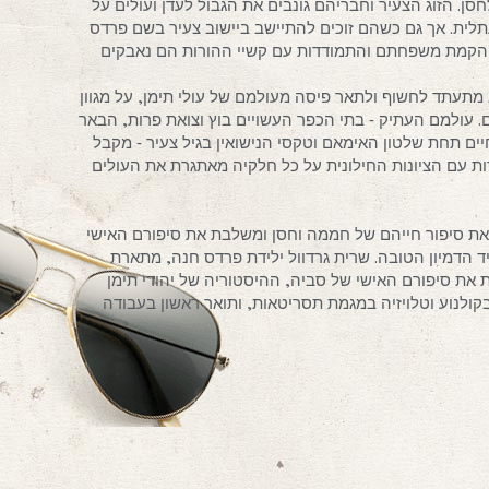
 הזוג הצעיר וחבריהם גונבים את הגבול לעדן ועולים על
ת. אך גם כשהם זוכים להתיישב ביישוב צעיר בשם פרדס
ם הקמת משפחתם והתמודדות עם קשיי ההורות הם נאבקים
תעתד לחשוף ולתאר פיסה מעולמם של עולי תימן, על מגוון
ם. עולמם העתיק ‐ בתי הכפר העשויים בוץ וצואת פרות, הבאר
ים תחת שלטון האימאם וטקסי הנישואין בגיל צעיר ‐ מקבל
 עם הציונות החילונית על כל חלקיה מאתגרת את העולים
את סיפור חייהם של חממה וחסן ומשלבת את סיפורם האישי
ד הדמיון הטובה. שרית גרדוול ילידת פרדס חנה, מתארת
ת סיפורם האישי של סביה, ההיסטוריה של יהודי תימן
בקולנוע וטלויזיה במגמת תסריטאות, ותואר ראשון בעבודה