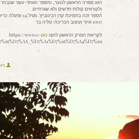
הוא ספרה הראשון לנוער, והספר האחד-עשר שנבחר ל
ולקוראים קולות חדשים ולא שגרתיים.
1007 איור ועיצוב הכריכה: טליה בר
לקריאת הפרק הראשון לחצו
כאן
https://www.e-
%D7%95%D7%AA_%D7%A1%D7%95%D7%A4%D7%99
ors