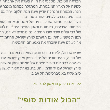
חברתה הטובה, מסכנת את חייה ומגלה את אהבתה לחסן.
ספינה אל הארץ המובטחת, המתגלה כמחנה מעבר עתלי
חנה, המנוחה והנחלה עדיין אינה מנת חלקם. יחד ע
בבריטים, בצנע ולעתים אחד בשנייה.
בעוד הספר מתאר את קורותיה של משפחה אחת, הוא מ
הריחות והצבעים, האמונות וסגנון החיים היחודיים לה
של רבי שלום שבזי שבו המים אינם נגמרים לעולם, החי
תפנית משמעותית עם הגעתם לארץ ישראל. ההתמודדות
אך לעולם אינה שוברת את נאמנותם התמימה.
שרית גרדוול, ילידת פרדס חנה, מתארת באהבה רבה 
של סביה, ההיסטוריה של יהודי תימן וארץ ישראל עם י
באהבה רבה את סיפור חייהם של חממה וחסן ומשלבת א
וארץ ישראל עם יד הדמיון הטובה. בוגרת תואר ראשון 
סוציאלית באוניברסיטת תל אביב.
לקריאת הפרק הראשון לחצו כאן
“הכול אודות סופי”