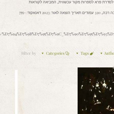
סדרת פרא לספרות מקור עכשווית, המביאה לקוראות
הספר זכה בתמיכת קרן רבינוביץ'. מגיל 14 ומעלה כריכה רכה, 320 עמודים תאריך הוצאה לאור: 2023 דאנאקוד: 755-
t/30846/%D7%94%D7%9B%D7%95%D7%9C_%D7%90%D7%95%D7%93
Filter by
Categories
Tags
Auth