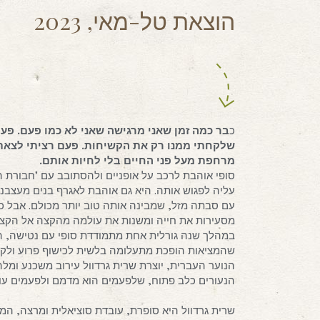
הוצאת טל-מאי, 2023
כ
בר כמה זמן שאני מרגישה שאני לא כמו פעם. פעם
שלקחתי ממנו רק את הקשיחות. פעם רציתי לצאת ל
מרחפת מעל פני החיים בלי לחיות אותם.
סופי אוהבת לרכב על אופניים ולהסתובב עם "חבורת
עליה לפגוש אותה. היא גם אוהבת לאגרף בנים מעצבנים
עם סבתה מזל, שמבינה אותה טוב יותר מכולם. אבל כ
מסעירות את חייה ומשנות את עולמה מהקצה אל הקצה
במהלך שנה גורלית אחת מתמודדת סופי עם נטישה, התא
שהמציאות הופכת מתעלומה בלשית לכישוף פרוע ולקר
הנוער העברית, יוצרת שרית גרדוול עירוב משכנע ומלה
הנעורים כלב פתוח, שלפעמים הוא מדמם ולפעמים עולה
שרית גרדוול היא סופרת, עובדת סוציאלית ומרצה, המת