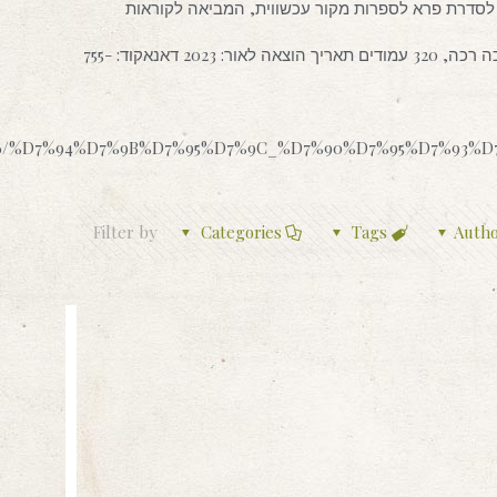
סדרת פרא לספרות מקור עכשווית, המביאה לקוראות
הספר זכה בתמיכת קרן רבינוביץ'. מגיל 14 ומעלה כריכה רכה, 320 עמודים תאריך הוצאה לאור: 2023 דאנאקוד: 755-
t/30846/%D7%94%D7%9B%D7%95%D7%9C_%D7%90%D7%95%D7%93
Filter by
Categories
Tags
Auth