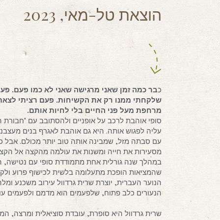
הוצאת טל-מאי, 2023
כ
בר כמה זמן שאני מרגישה שאני לא כמו פעם. פעם
שלקחתי ממנו רק את הקשיחות. פעם רציתי לצאת ל
מרחפת מעל פני החיים בלי לחיות אותם.
סופי אוהבת לרכב על אופניים ולהסתובב עם "חבורת
עליה לפגוש אותה. היא גם אוהבת לאגרף בנים מעצבנים
עם סבתה מזל, שמבינה אותה טוב יותר מכולם. אבל כ
מסעירות את חייה ומשנות את עולמה מהקצה אל הקצה
במהלך שנה גורלית אחת מתמודדת סופי עם נטישה, התא
שהמציאות הופכת מתעלומה בלשית לכישוף פרוע ולקר
הנוער העברית, יוצרת שרית גרדוול עירוב משכנע ומלה
הנעורים כלב פתוח, שלפעמים הוא מדמם ולפעמים עולה
שרית גרדוול היא סופרת, עובדת סוציאלית ומרצה, המת