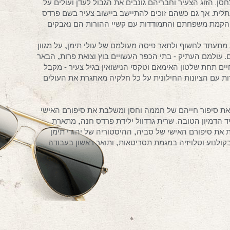
 הזוג הצעיר וחבריהם גונבים את הגבול לעדן ועולים על
ת. אך גם כשהם זוכים להתיישב ביישוב צעיר בשם פרדס
ם הקמת משפחתם והתמודדות עם קשיי ההורות הם נאבקים
תעתד לחשוף ולתאר פיסה מעולמם של עולי תימן, על מגוון
ם. עולמם העתיק ‐ בתי הכפר העשויים בוץ וצואת פרות, הבאר
ים תחת שלטון האימאם וטקסי הנישואין בגיל צעיר ‐ מקבל
 עם הציונות החילונית על כל חלקיה מאתגרת את העולים
את סיפור חייהם של חממה וחסן ומשלבת את סיפורם האישי
ד הדמיון הטובה. שרית גרדוול ילידת פרדס חנה, מתארת
ת סיפורם האישי של סביה, ההיסטוריה של יהודי תימן
בקולנוע וטלויזיה במגמת תסריטאות, ותואר ראשון בעבודה