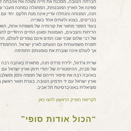
חברתה הטובה, מסכנת את חייה ומגלה את אהבתה לחסן.
ספינה אל הארץ המובטחת, המתגלה כמחנה מעבר עתלי
חנה, המנוחה והנחלה עדיין אינה מנת חלקם. יחד ע
בבריטים, בצנע ולעתים אחד בשנייה.
בעוד הספר מתאר את קורותיה של משפחה אחת, הוא מ
הריחות והצבעים, האמונות וסגנון החיים היחודיים לה
של רבי שלום שבזי שבו המים אינם נגמרים לעולם, החי
תפנית משמעותית עם הגעתם לארץ ישראל. ההתמודדות
אך לעולם אינה שוברת את נאמנותם התמימה.
שרית גרדוול, ילידת פרדס חנה, מתארת באהבה רבה 
של סביה, ההיסטוריה של יהודי תימן וארץ ישראל עם י
באהבה רבה את סיפור חייהם של חממה וחסן ומשלבת א
וארץ ישראל עם יד הדמיון הטובה. בוגרת תואר ראשון 
סוציאלית באוניברסיטת תל אביב.
לקריאת הפרק הראשון לחצו כאן
“הכול אודות סופי”