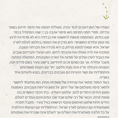
כשחייו של חסן דועכים לנגד עיניה, מגוללת חממה את סיפור חייהם באוזני
נכדתה. ספרי תמה תמימה הוא סיפור אהבה בן 77 שנה המתחיל בכפר
קטן בתימן. כשחממה פוגשת לראשונה את בן דודה היא לא מדמיינת לרגע
מה טומן עתידם המשותף. חסן מדביק את חממה בחלומו לעלות לארץ
ישראל, והיא יוצאת למסע מרתק בו היא מכירה את חברתה הטובה,
מסכנת את חייה ומגלה את אהבתה לחסן. הזוג הצעיר וחבריהם גונבים
את הגבול לעדן ועולים על ספינה אל הארץ המובטחת, המתגלה כמחנה
מעבר עתלית. אך גם כשהם זוכים להתיישב ביישוב צעיר בשם פרדס חנה,
המנוחה והנחלה עדיין אינה מנת חלקם. יחד עם הקמת משפחתם
והתמודדות עם קשיי ההורות הם נאבקים בבריטים, בצנע ולעתים אחד
בשנייה.
בעוד הספר מתאר את קורותיה של משפחה אחת, הוא מתעתד לחשוף
ולתאר פיסה מעולמם של עולי תימן, על מגוון הריחות והצבעים, האמונות
וסגנון החיים היחודיים להם. עולמם העתיק ‐ בתי הכפר העשויים בוץ
וצואת פרות, הבאר של רבי שלום שבזי שבו המים אינם נגמרים לעולם,
החיים תחת שלטון האימאם וטקסי הנישואין בגיל צעיר ‐ מקבל תפנית
משמעותית עם הגעתם לארץ ישראל. ההתמודדות עם הציונות החילונית
על כל חלקיה מאתגרת את העולים אך לעולם אינה שוברת את נאמנותם
התמימה.