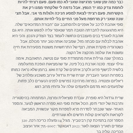
כ
בר כמה זמן שאני מרגישה שאני לא כמו פעם. פעם רציתי להיות
לוחמת צדק כמו יד הנפץ, אבל נדמה לי שלקחתי ממנו רק את
הקשיחות. פעם רציתי לצאת למסע חניכה ולגלות מי אני, אבל חצי
שנה שאני רק מרחפת מעל פני החיים בלי לחיות אותם.
סופי אוהבת לרכב על אופניים ולהסתובב עם "חבורת המדוכאים" שלה.
היא מתגעגעת לחברתה הטובה תמר שנאסר עליה לפגוש אותה. היא גם
אוהבת לאגרף בנים מעצבנים ונחושה לעמוד בצד הצודק והנכון. והכי היא
אוהבת לבלות עם סבתה מזל, שמבינה אותה טוב יותר מכולם. אבל
כשטרגדיה פוקדת אותה, רצף של התרחשויות משונות מסעירות את חייה
ומשנות את עולמה מהקצה אל הקצה.
במהלך שנה גורלית אחת מתמודדת סופי עם נטישה, התאהבות, אימה
וגילוי עצמי. סכנה אורבת בכל פינה, עד שהמציאות הופכת מתעלומה
בלשית לכישוף פרוע ולקרב איתנים של קרח ואש. ברומן שלא נראה כמותו
בספרות הנוער העברית, יוצרת שרית גרדוול עירוב משכנע ומלהיב של
ריאליזם ופנטזיה. בפרוזה מרהיבה נפרשים לפנינו הנעורים כלב פתוח,
שלפעמים הוא מדמם ולפעמים עולה על גדותיו מרוב רגש.
שרית גרדוול היא סופרת, עובדת סוציאלית ומרצה, המתמחה בהיסטוריה
ותרבות של יהודי תימן. הכול אודות סופי הוא ספרה הראשון לנוער, והספר
האחד-עשר שנבחר לסדרת פרא לספרות מקור עכשווית, המביאה
לקוראות ולקוראים קולות חדשים ולא שגרתיים.
הספר זכה בתמיכת קרן רבינוביץ'. מגיל 14 ומעלה כריכה רכה, 320
עמודים תאריך הוצאה לאור: 2023 דאנאקוד: 755-1007 איור ועיצוב
הכריכה: טליה בר