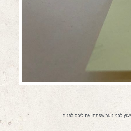
וץ לבני נוער שפתחו את ליבם לפניה