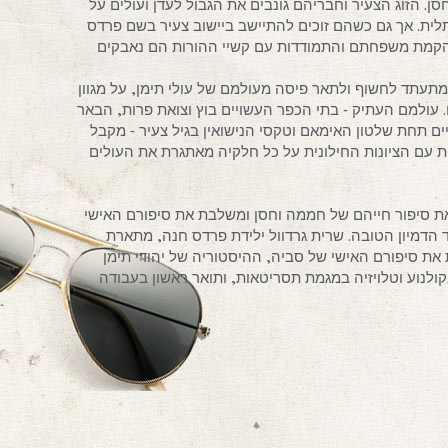
 הזוג הצעיר וחבריהם גונבים את הגבול לעדן ועולים על
ת. אך גם כשהם זוכים להתיישב ביישוב צעיר בשם פרדס
 הקמת משפחתם והתמודדות עם קשיי ההורות הם נאבקים
עתד לחשוף ולתאר פיסה מעולמם של עולי תימן, על מגוון
. עולמם העתיק ‐ בתי הכפר העשויים בוץ וצואת פרות, הבאר
ים תחת שלטון האימאם וטקסי הנישואין בגיל צעיר ‐ מקבל
עם הציונות החילונית על כל חלקיה מאתגרת את העולים
ת סיפור חייהם של חממה וחסן ומשלבת את סיפורם האישי
ד הדמיון הטובה. שרית גרדוול ילידת פרדס חנה, מתארת
ת סיפורם האישי של סביה, ההיסטוריה של יהודי תימן
קולנוע וטלויזיה במגמת תסריטאות, ותואר ראשון בעבודה