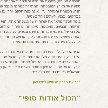
חברתה הטובה, מסכנת את חייה ומגלה את אהבתה לחסן.
ספינה אל הארץ המובטחת, המתגלה כמחנה מעבר עתלי
חנה, המנוחה והנחלה עדיין אינה מנת חלקם. יחד עם
בבריטים, בצנע ולעתים אחד בשנייה.
בעוד הספר מתאר את קורותיה של משפחה אחת, הוא מת
הריחות והצבעים, האמונות וסגנון החיים היחודיים להם
של רבי שלום שבזי שבו המים אינם נגמרים לעולם, החי
תפנית משמעותית עם הגעתם לארץ ישראל. ההתמודדות 
אך לעולם אינה שוברת את נאמנותם התמימה.
שרית גרדוול, ילידת פרדס חנה, מתארת באהבה רבה א
של סביה, ההיסטוריה של יהודי תימן וארץ ישראל עם י
באהבה רבה את סיפור חייהם של חממה וחסן ומשלבת א
וארץ ישראל עם יד הדמיון הטובה. בוגרת תואר ראשון ב
סוציאלית באוניברסיטת תל אביב.
לקריאת הפרק הראשון לחצו כאן
“הכול אודות סופי”