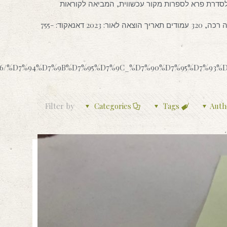
סדרת פרא לספרות מקור עכשווית, המביאה לקוראות
הספר זכה בתמיכת קרן רבינוביץ'. מגיל 14 ומעלה כריכה רכה, 320 עמודים תאריך הוצאה לאור: 2023 דאנאקוד: 755-
t/30846/%D7%94%D7%9B%D7%95%D7%9C_%D7%90%D7%95%D7%9
Filter by
Categories
Tags
Auth