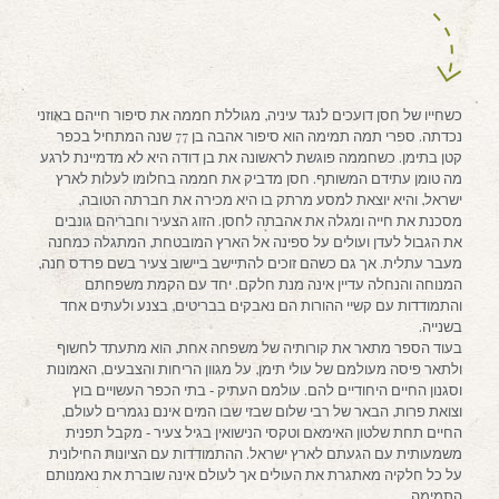
כשחייו של חסן דועכים לנגד עיניה, מגוללת חממה את סיפור חייהם באוזני
נכדתה. ספרי תמה תמימה הוא סיפור אהבה בן 77 שנה המתחיל בכפר
קטן בתימן. כשחממה פוגשת לראשונה את בן דודה היא לא מדמיינת לרגע
מה טומן עתידם המשותף. חסן מדביק את חממה בחלומו לעלות לארץ
ישראל, והיא יוצאת למסע מרתק בו היא מכירה את חברתה הטובה,
מסכנת את חייה ומגלה את אהבתה לחסן. הזוג הצעיר וחבריהם גונבים
את הגבול לעדן ועולים על ספינה אל הארץ המובטחת, המתגלה כמחנה
מעבר עתלית. אך גם כשהם זוכים להתיישב ביישוב צעיר בשם פרדס חנה,
המנוחה והנחלה עדיין אינה מנת חלקם. יחד עם הקמת משפחתם
והתמודדות עם קשיי ההורות הם נאבקים בבריטים, בצנע ולעתים אחד
בשנייה.
בעוד הספר מתאר את קורותיה של משפחה אחת, הוא מתעתד לחשוף
ולתאר פיסה מעולמם של עולי תימן, על מגוון הריחות והצבעים, האמונות
וסגנון החיים היחודיים להם. עולמם העתיק ‐ בתי הכפר העשויים בוץ
וצואת פרות, הבאר של רבי שלום שבזי שבו המים אינם נגמרים לעולם,
החיים תחת שלטון האימאם וטקסי הנישואין בגיל צעיר ‐ מקבל תפנית
משמעותית עם הגעתם לארץ ישראל. ההתמודדות עם הציונות החילונית
על כל חלקיה מאתגרת את העולים אך לעולם אינה שוברת את נאמנותם
התמימה.