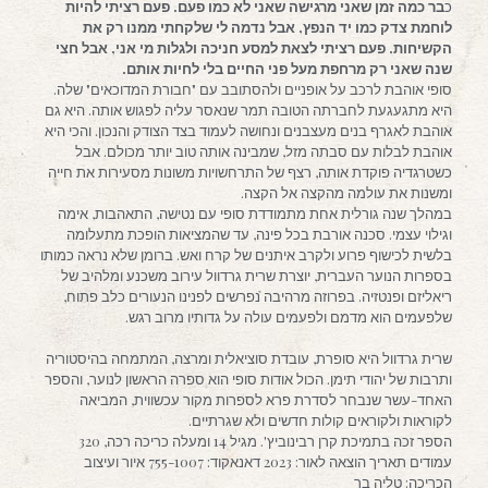
כ
בר כמה זמן שאני מרגישה שאני לא כמו פעם. פעם רציתי להיות
לוחמת צדק כמו יד הנפץ, אבל נדמה לי שלקחתי ממנו רק את
הקשיחות. פעם רציתי לצאת למסע חניכה ולגלות מי אני, אבל חצי
שנה שאני רק מרחפת מעל פני החיים בלי לחיות אותם.
סופי אוהבת לרכב על אופניים ולהסתובב עם "חבורת המדוכאים" שלה.
היא מתגעגעת לחברתה הטובה תמר שנאסר עליה לפגוש אותה. היא גם
אוהבת לאגרף בנים מעצבנים ונחושה לעמוד בצד הצודק והנכון. והכי היא
אוהבת לבלות עם סבתה מזל, שמבינה אותה טוב יותר מכולם. אבל
כשטרגדיה פוקדת אותה, רצף של התרחשויות משונות מסעירות את חייה
ומשנות את עולמה מהקצה אל הקצה.
במהלך שנה גורלית אחת מתמודדת סופי עם נטישה, התאהבות, אימה
וגילוי עצמי. סכנה אורבת בכל פינה, עד שהמציאות הופכת מתעלומה
בלשית לכישוף פרוע ולקרב איתנים של קרח ואש. ברומן שלא נראה כמותו
בספרות הנוער העברית, יוצרת שרית גרדוול עירוב משכנע ומלהיב של
ריאליזם ופנטזיה. בפרוזה מרהיבה נפרשים לפנינו הנעורים כלב פתוח,
שלפעמים הוא מדמם ולפעמים עולה על גדותיו מרוב רגש.
שרית גרדוול היא סופרת, עובדת סוציאלית ומרצה, המתמחה בהיסטוריה
ותרבות של יהודי תימן. הכול אודות סופי הוא ספרה הראשון לנוער, והספר
האחד-עשר שנבחר לסדרת פרא לספרות מקור עכשווית, המביאה
לקוראות ולקוראים קולות חדשים ולא שגרתיים.
הספר זכה בתמיכת קרן רבינוביץ'. מגיל 14 ומעלה כריכה רכה, 320
עמודים תאריך הוצאה לאור: 2023 דאנאקוד: 755-1007 איור ועיצוב
הכריכה: טליה בר